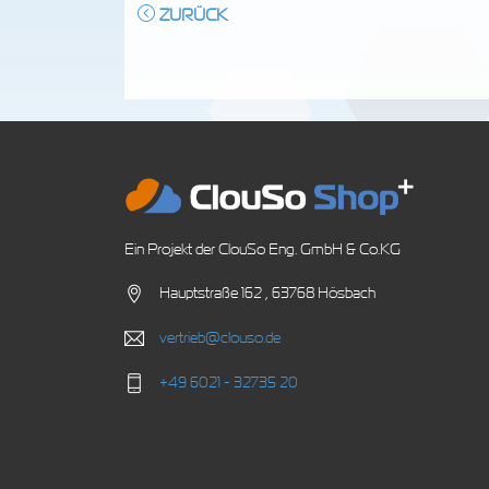
ZURÜCK
Ein Projekt der ClouSo Eng. GmbH & Co.KG
Hauptstraße 162 , 63768 Hösbach
vertrieb@clouso.de
+49 6021 - 32735 20