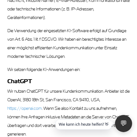
Nachricht, inklusive Namen, E-Mail-Adressen, Kommunikationsinhalte
oder technische Informationen (z. B. IP-Adressen,
Geräteinformationen).
Die Verwendung der eingesetzten KI-Software erfolgt auf Grundlage
von Art. 6 Abs. 1 lit. f DSGVO. Wir haben ein berechtigtes Interesse an
einer möglichst effizienten Kundenkommunikation unter Einsatz
moderner technischer Lösungen.
Wir setzen folgende KI-Anwendungen ein:
ChatGPT
Wir nutzen ChatGPT für unsere Kundenkommunikation. Anbieter ist die
OpenAI, 3180 18th St, San Francisco, CA 94110, USA,
https://openai.com
. Wenn Sie also Kontakt zu uns aufnehmen,
können Ihre Anfragen inklusive Metadaten an die Server von ChatGPT
💬
Wie kann ich heute helfen? 👋
übertragen und dort verarbeitet werden, um eine passende Antwort zu
generieren.